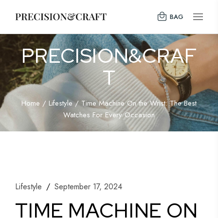
BAG
PRECISION&CRAF
T
Home
Lifestyle
Time Machine On the Wrist: The Best
Watches For Every Occasion
Lifestyle
September 17, 2024
TIME MACHINE ON